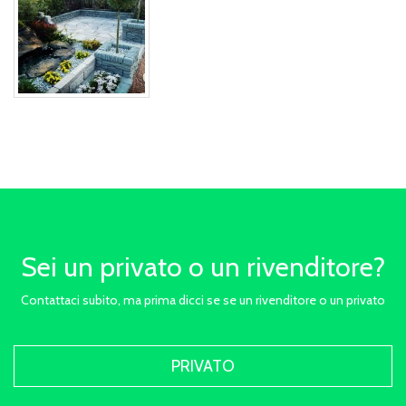
Sei un privato o un rivenditore?
Contattaci subito, ma prima dicci se se un rivenditore o un privato
PRIVATO